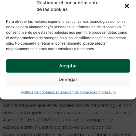
Gestionar el consentimiento
de las cookies
Para ofrecer las mejores experiencias, utilizamos tecnologías como las
cookies para almacenar y/o acceder a la información del dispositivo. El
Nos gustaría anunciar que ya tenemos casi lista nuestra
consentimiento de estas tecnologías nos permitirá procesar datos como
próxima referencia, el CJ27, modelo totalmente nuevo. Se
el comportamiento de navegación o las identificaciones únicas en este
trata del Ferrari TR 59/60, vencedor de las 24 Horas de Le
sitio. No consentir o retirar el consentimiento, puede afectar
negativamente a ciertas características y funciones.
Mans de 1960, conducido por Gendebien/Paul Frere y con
dorsal número 11. A continuación podéis observar la
ilustración de Diego Serrano, que acompañará la caja del
Aceptar
coche.
Denegar
Dada la alta demanda que existe hacia los modelos de
nuestra marca, hemos tomado la decisión de aumentar la
Política de cookies
Declaración de privacidad
Impressum
serie hasta 500 unidades, cantidad que estimamos será
suficiente para que este modelo no se descatalogue con
demasiada rapidez, como ocurrió con los modelos Lancia
Aurelia (CJ26 y CJ26/C) y así evitar la consiguiente
especulación. Nuestro objetivo es que todos los
coleccionistas de Slot Classic puedan comprar los nuevos