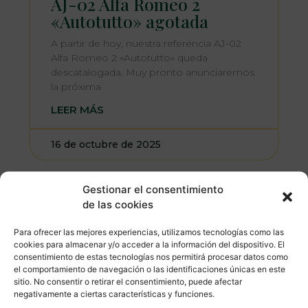
AJ-02 Alfa Romeo 2
«Autotutto» agotada
A partir de hoy, nuestra referencia AJ-02
Alfa Romeo 2 «Autotutto» queda
descatalogada. Muy pronto anunciaremos
la próxima
LEER MÁS
16 de octubre de 2025
Gestionar el consentimiento
de las cookies
Para ofrecer las mejores experiencias, utilizamos tecnologías como las
cookies para almacenar y/o acceder a la información del dispositivo. El
consentimiento de estas tecnologías nos permitirá procesar datos como
el comportamiento de navegación o las identificaciones únicas en este
sitio. No consentir o retirar el consentimiento, puede afectar
negativamente a ciertas características y funciones.