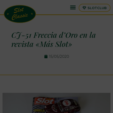
SLOTCLUB
CJ-51 Freccia d’Oro en la
revista «Más Slot»
15/05/2020