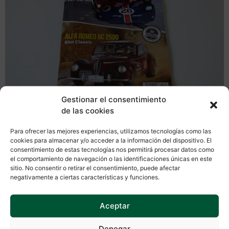
Gestionar el consentimiento
de las cookies
La revista “Más Slot” acaba de publicar un número
Para ofrecer las mejores experiencias, utilizamos tecnologías como las
especial correspondiente a Abril y Mayo donde tenemos
cookies para almacenar y/o acceder a la información del dispositivo. El
el honor de aparecer en portada. En el interior, Vicente
consentimiento de estas tecnologías nos permitirá procesar datos como
Arroyo ha elaborado un espectacular y detallado
el comportamiento de navegación o las identificaciones únicas en este
sitio. No consentir o retirar el consentimiento, puede afectar
reportaje donde no sólo se analiza nuestra réplica del 6C
negativamente a ciertas características y funciones.
2500 “Freccia d’Oro”, sino que además se estudia
detenidamente la fascinante historia de este modelo. La
Aceptar
difícil época en la que se produjo su aparición, al término
de la Segunda Guerra Mundial, ha sido ace
rtadamente
Denegar