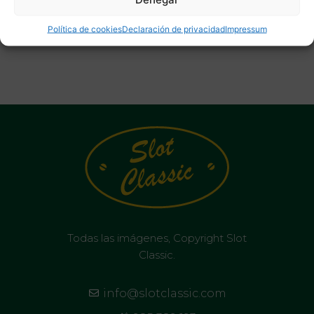
identificada por Vicente con los duros momentos que
vivimos actualmente. ¡Gracias Vicente, larga vida a Más
Política de cookies
Declaración de privacidad
Impressum
Slot!
Todas las imágenes, Copyright Slot
Classic.
info@slotclassic.com