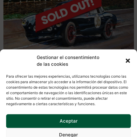
Gestionar el consentimiento
de las cookies
La serie de 400 unidades de nuestro nuevo modelo, CJ-
56 Frazer Nash Le Mans Coupé, se encuentra ya
Para ofrecer las mejores experiencias, utilizamos tecnologías como las
totalmente reservada. Si estáis interesados en este
cookies para almacenar y/o acceder a la información del dispositivo. El
consentimiento de estas tecnologías nos permitirá procesar datos como
modelo pero no disponéis de reserva, podéis contactar
el comportamiento de navegación o las identificaciones únicas en este
con alguno de nuestros distribuidores especializados:
sitio. No consentir o retirar el consentimiento, puede afectar
https://slotclassic.com/distribuidores/
negativamente a ciertas características y funciones.
Os recordamos a todos los suscriptores de Slot Classic
Aceptar
que no es necesario confirmar vuestra reserva, ya que
está garantizada, y os iremos informando cuando vuestra
Denegar