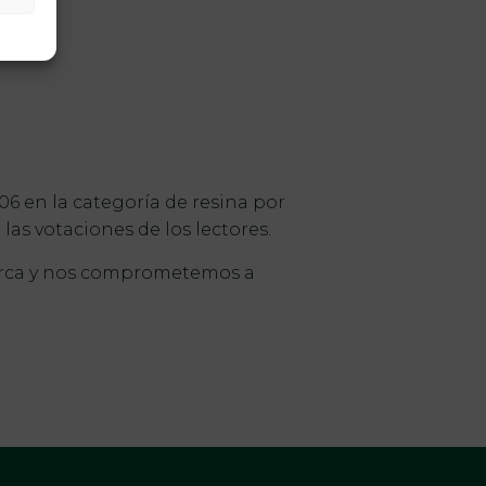
6 en la categoría de resina por
as votaciones de los lectores.
marca y nos comprometemos a