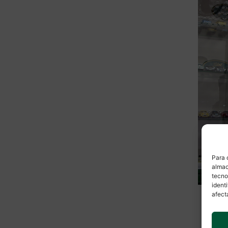
Para 
almac
tecno
ident
afect