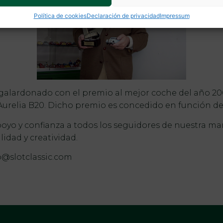
Política de cookies
Declaración de privacidad
Impressum
 galardonado con el premio al mejor coche del año 200
Aurelia B20. Dicho premio es concedido en función de l
oyo y confianza a todos los seguidores de nuestra 
lidad y creatividad.
o@slotclassic.com