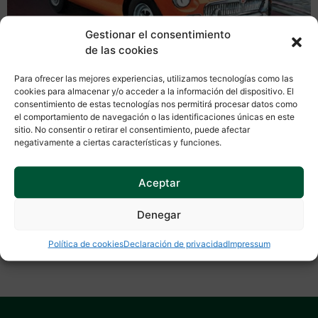
Gestionar el consentimiento
de las cookies
Para ofrecer las mejores experiencias, utilizamos tecnologías como las
Para celebrar nuestra referencia número 40 os presentamos el
cookies para almacenar y/o acceder a la información del dispositivo. El
consentimiento de estas tecnologías nos permitirá procesar datos como
próximo modelo de Slot Classic: un MGB-GT que ofrecemos en
el comportamiento de navegación o las identificaciones únicas en este
versión civil naranja, matrícula británica, volante a la derecha y
sitio. No consentir o retirar el consentimiento, puede afectar
llantas Rostyle.
negativamente a ciertas características y funciones.
Se producirán las 500 unidades habituales y los precios serán los
Aceptar
mismos que nuestra anterior referencia: 144,43€ el KIT, 173,43€ el
KPP y 219,00€ el RTR.
Denegar
Para más información: info@slotclassic.com
Política de cookies
Declaración de privacidad
Impressum