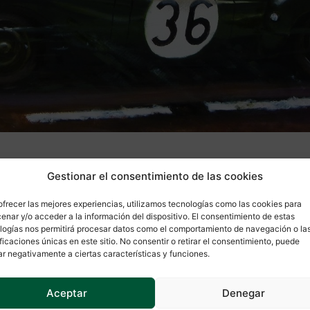
Gestionar el consentimiento de las cookies
l “Jupiter” de la marca británica Jowett, modelo cuy
plares construidos, la unidad que hemos escogido, ap
ofrecer las mejores experiencias, utilizamos tecnologías como las cookies para
 Mans, obteniendo una sorprendente victoria de cate
enar y/o acceder a la información del dispositivo. El consentimiento de estas
logías nos permitirá procesar datos como el comportamiento de navegación o la
ificaciones únicas en este sitio. No consentir o retirar el consentimiento, puede
ar negativamente a ciertas características y funciones.
s y comenzaremos su fabricación en Noviembre. Queda
as unidades son limitadísimas. Os dejamos con la lám
Aceptar
Denegar