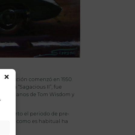
a producción comenzó en 1950.
odada “Sagacious II”, fue
goría a manos de Tom Wisdom y
s
 abierto el periodo de pre-
ina que como es habitual ha