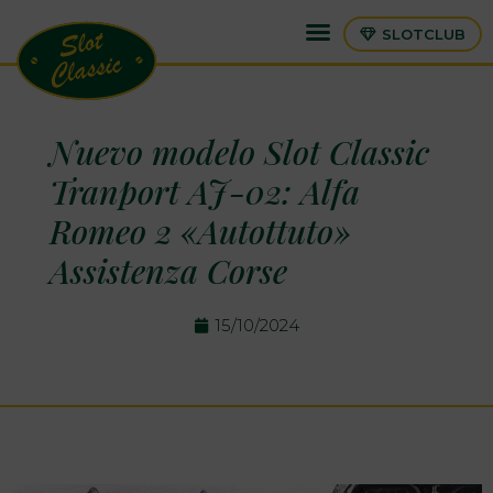
SLOTCLUB
Nuevo modelo Slot Classic
Tranport AJ-02: Alfa
Romeo 2 «Autottuto»
Assistenza Corse
15/10/2024