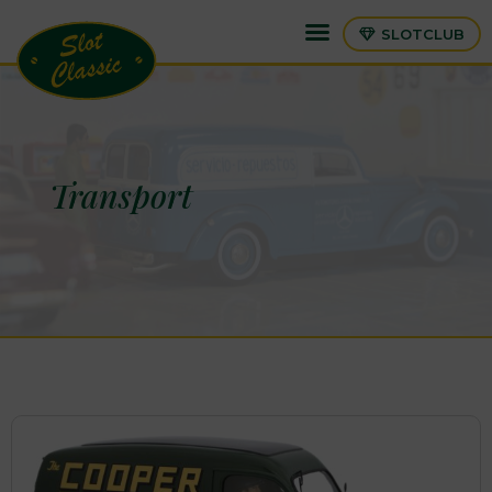
SLOTCLUB
Transport