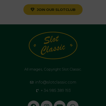
JOIN OUR SLOTCLUB
All images, Copyright Slot Classic.
info@slotclassic.com
+ 34 985 389 193