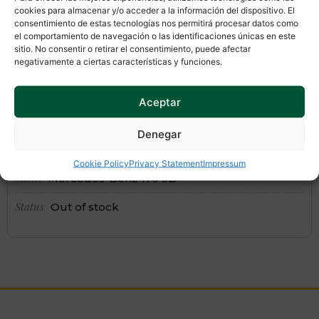
cookies para almacenar y/o acceder a la información del dispositivo. El
consentimiento de estas tecnologías nos permitirá procesar datos como
el comportamiento de navegación o las identificaciones únicas en este
sitio. No consentir o retirar el consentimiento, puede afectar
negativamente a ciertas características y funciones.
Aceptar
Slot Classic AJ-01
Denegar
Release
AJ-01
Cookie Policy
Privacy Statement
Impressum
Model
Mercedes-Benz 170 SD
Status
Out of stock