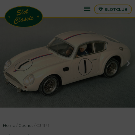
SLOTCLUB
Home
/
Coches
/ CJ-11 / 1