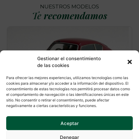
NUESTROS MODELOS
Te
recomendamos
Gestionar el consentimiento
de las cookies
Para ofrecer las mejores experiencias, utilizamos tecnologías como las
cookies para almacenar y/o acceder a la información del dispositivo. El
consentimiento de estas tecnologías nos permitirá procesar datos como
Slot Classic CJ-28
el comportamiento de navegación o las identificaciones únicas en este
sitio. No consentir o retirar el consentimiento, puede afectar
negativamente a ciertas características y funciones.
Referencia
R
CJ-28
Aceptar
Modelo
M
LANCIA AURELIA LE MANS 51
Denegar