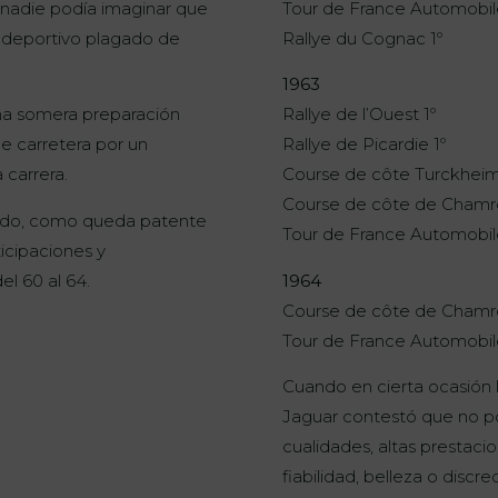
 nadie podía imaginar que
Tour de France Automobile
o deportivo plagado de
Rallye du Cognac 1º
1963
na somera preparación
Rallye de l’Ouest 1º
de carretera por un
Rallye de Picardie 1º
 carrera.
Course de côte Turckheim 
Course de côte de Chamr
lado, como queda patente
Tour de France Automobile
icipaciones y
el 60 al 64.
1964
Course de côte de Chamr
Tour de France Automobil
Cuando en cierta ocasión l
Jaguar contestó que no po
cualidades, altas prestacio
fiabilidad, belleza o discre