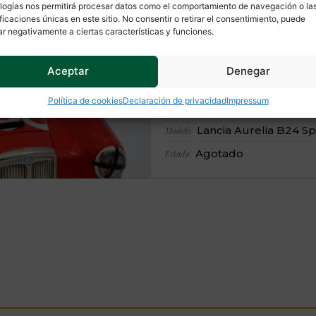
Te
recomendamos
logías nos permitirá procesar datos como el comportamiento de navegación o la
ificaciones únicas en este sitio. No consentir o retirar el consentimiento, puede
ar negativamente a ciertas características y funciones.
Slot Classic CJ-
Aceptar
Denegar
Política de cookies
Declaración de privacidad
Impressum
CJ-54
Referencia
Lancia Aurelia B24 Sp
Modelo
Agotado
Estado