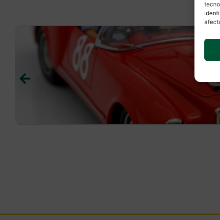
tecno
ident
afect