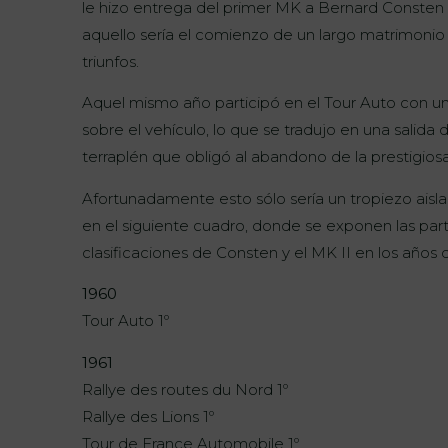
le hizo entrega del primer MK a Bernard Consten
aquello sería el comienzo de un largo matrimoni
triunfos.
Aquel mismo año participó en el Tour Auto con u
sobre el vehículo, lo que se tradujo en una salida 
terraplén que obligó al abandono de la prestigiosa
Afortunadamente esto sólo sería un tropiezo ais
en el siguiente cuadro, donde se exponen las part
clasificaciones de Consten y el MK II en los años d
1960
Tour Auto 1º
1961
Rallye des routes du Nord 1º
Rallye des Lions 1º
Tour de France Automobile 1º