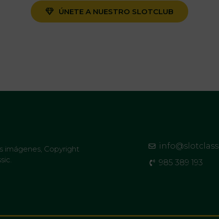
ÚNETE A NUESTRO SLOTCLUB
info@slotclas
as imágenes, Copyright
sic.
985 389 193