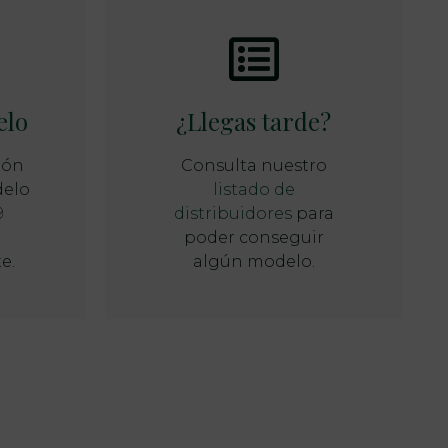
elo
¿Llegas tarde?
ión
Consulta nuestro
delo
listado de
9
distribuidores
para
poder conseguir
e.
algún modelo.