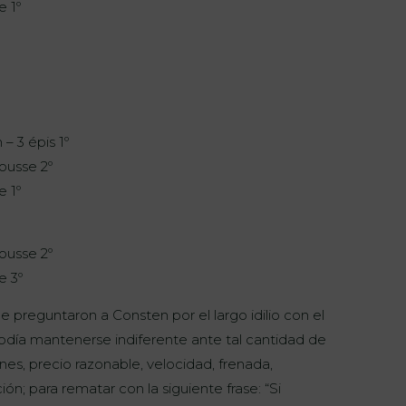
 1º
– 3 épis 1º
ousse 2º
 1º
ousse 2º
e 3º
e preguntaron a Consten por el largo idilio con el
día mantenerse indiferente ante tal cantidad de
nes, precio razonable, velocidad, frenada,
ción; para rematar con la siguiente frase: “Si