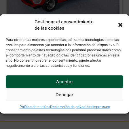
Gestionar el consentimiento
Slot Classic CJ-24
de las cookies
Para ofrecer las mejores experiencias, utilizamos tecnologías como las
Referencia
R
CJ-24
cookies para almacenar y/o acceder a la información del dispositivo. El
consentimiento de estas tecnologías nos permitirá procesar datos como
Modelo
M
PEGASO SPYDER CREUS
el comportamiento de navegación o las identificaciones únicas en este
sitio. No consentir o retirar el consentimiento, puede afectar
Estado
E
Agotado
negativamente a ciertas características y funciones.
Aceptar
Denegar
Política de cookies
Declaración de privacidad
Impressum