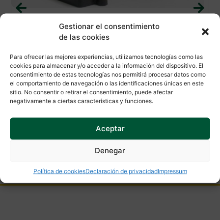
Slot Classic CJ-26 / C
Gestionar el consentimiento
de las cookies
Referencia
R
CJ-26 / C
Para ofrecer las mejores experiencias, utilizamos tecnologías como las
cookies para almacenar y/o acceder a la información del dispositivo. El
Modelo
M
LANCIA AURELIA "CARTOFFOLI"
consentimiento de estas tecnologías nos permitirá procesar datos como
el comportamiento de navegación o las identificaciones únicas en este
Estado
E
Agotado
sitio. No consentir o retirar el consentimiento, puede afectar
negativamente a ciertas características y funciones.
Aceptar
Denegar
Política de cookies
Declaración de privacidad
Impressum