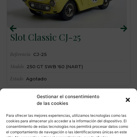
Slot Classic CJ-25
Referencia
R
CJ-25
Modelo
M
250 GT SWB '60 (NART)
Estado
E
Agotado
Gestionar el consentimiento
de las cookies
Para ofrecer las mejores experiencias, utilizamos tecnologías como las
cookies para almacenar y/o acceder a la información del dispositivo. El
consentimiento de estas tecnologías nos permitirá procesar datos como
el comportamiento de navegación o las identificaciones únicas en este