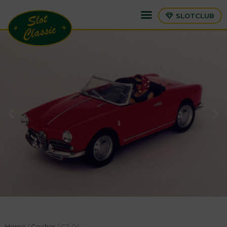
SLOTCLUB
Home
/
Coches
/ CJ-04