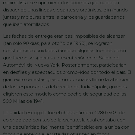
minimalista, se suprimieron los adornos que pudieran
distraer de unas líneas elegantes y orgánicas, eliminando
juntas y molduras entre la carrocería y los guardabarros,
que iban atornillados.
Las fechas de entrega eran casi imposibles de alcanzar
(tan sólo 90 días, para otoño de 1940), se lograron
construir cinco unidades (aunque algunas fuentes dicen
que fueron seis) para su presentación en el Salón del
Automóvil de Nueva York. Posteriormente, participarían
en desfiles y espectáculos promovidos por todo el país. El
gran éxito de estas giras promocionales llamó la atención
de los responsables del circuito de Indianápolis, quienes
eligieron este modelo como coche de seguridad de las
500 Millas de 1941.
La unidad escogida fue el chasis número C7807503, de
color dorado con tapicería granate, la cual contaba con
una peculiaridad fácilmente identificable: era la única con
focos delanteros a la vista (las otras tenían focos