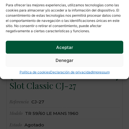
NUESTROS MODELOS
Para ofrecer las mejores experiencias, utilizamos tecnologías como las
Te
recomendamos
cookies para almacenar y/o acceder a la información del dispositivo. El
consentimiento de estas tecnologías nos permitirá procesar datos como
el comportamiento de navegación o las identificaciones únicas en este
sitio. No consentir o retirar el consentimiento, puede afectar
negativamente a ciertas características y funciones.
Aceptar
Denegar
Política de cookies
Declaración de privacidad
Impressum
Slot Classic CJ-27
Referencia
R
CJ-27
Modelo
M
TR 59/60 LE MANS 1960
Estado
E
Agotado