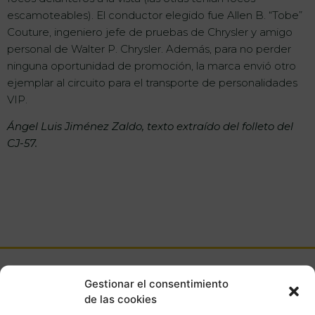
escamoteables). El conductor elegido fue Allen B. “Tobe”
Couture, ingeniero jefe de pruebas de Chrysler y amigo
personal de Walter P. Chrysler. Además, para no perder
ninguna oportunidad de promoción, la marca envió otro
ejemplar al circuito para el transporte de personalidades
VIP.
Ángel Luis Jiménez Zaldo, texto extraído del folleto del
CJ-57.
Gestionar el consentimiento
de las cookies